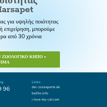
οιότητας
arsapet
σας για υψηλής ποιότητας
ή επιχείρηση, μπορούμε
ερα από 30 χρόνια
ΟΝ ΖΩΟΛΟΓΙΚΌ ΚΉΠΟ «
ΤΗΜΑ
ng
Links
der-zooexperte.de
9 96
bellfor.info
i-love-my-cat.com