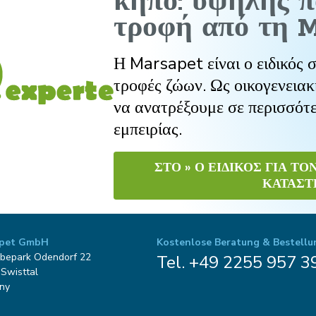
κήπο: υψηλής π
τροφή από τη M
Η Marsapet είναι ο ειδικός 
τροφές ζώων. Ως οικογενειακ
να ανατρέξουμε σε περισσότ
εμπειρίας.
ΣΤΟ » Ο ΕΙΔΙΚΌΣ ΓΙΑ Τ
ΚΑΤΑΣ
pet GmbH
Kostenlose Beratung & Bestellu
bepark Odendorf 22
Tel. +49 2255 957 3
Swisttal
ny