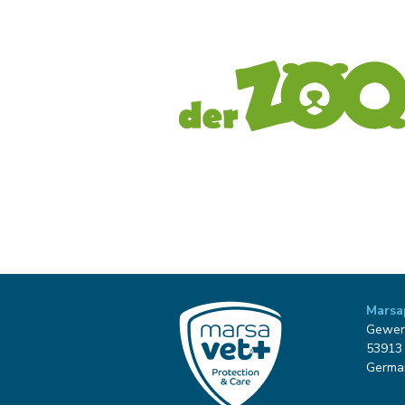
Marsa
Gewer
53913 
Germa