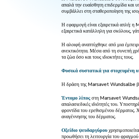
απαλά την ευαίσθητη επιδερμίδα και υ
συμβάλλει στη σταθεροποίηση της ισορ
Η εφαρμογή είναι εξαιρετικά απλή: η
εξαιρετικά κατάλληλη για σκύλους, γάτ
Η αλοιφή αναπτύχθηκε από μια έμπειρη
ανεκτικότητα. Μέσα από τη συνεπή χρ
τα ζώα όσο και τους ιδιοκτήτες τους.
Φυσικά συστατικά για στοχευμένη υ
Η δράση της Marsavet Wundsalbe βασ
Έντομο λίπος
στη Marsavet Wundsalbe
απαλασιεδικές ιδιότητές του. Υποστηρ
φροντίδα του ερεθισμένου δέρματος. Χ
αναγέννησης του δέρματος.
Οξείδιο ψευδαργύρου
χρησιμοποιείτα
προωθήσει τη λειτουργία του φραγμού 