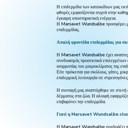
Η επιδερμίδα των κατοικίδιων μας εκτ
φθορές εμφανίζονται συχνά στην καθημ
έγκαιρη υποστηρικτική ενέργεια.
Η Marsavet Wundsalbe προσφέρει μια
επιδερμίδας.
Απαλή φροντίδα επιδερμίδας για σκύ
Η Marsavet Wundsalbe έχει αναπτυχθε
συνδυασμός προσεκτικά επιλεγμένων φ
ισορροπίας του μικροκλίματος της επιδ
Είτε πρόκειται για σκύλους, γάτες, μ
επιδερμική λειτουργία σε στρεσογόνες
Η συνταγή μας αναπτύχθηκε σε στενή σ
δέρματος στα ζώα. Η αλοιφή εφαρμόζετ
επιβαρύνει την επιδερμίδα.
Γιατί η Marsavet Wundsalbe είναι 
Η Marsavet Wundsalbe συνδυάζει προσ