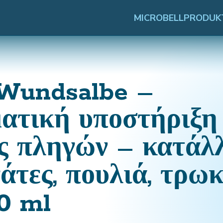
MICROBELL
PRODUK
 Wundsalbe –
ατική υποστήριξη
 πληγών – κατάλλ
άτες, πουλιά, τρωκ
0 ml