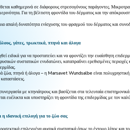
ίθεται καθημερινά σε διάφορους στρεσογόνους παράγοντες. Μικροτρα
ερινότητα. Για τη βέλτιστη φροντίδα του δέρματος και την απόκρουσ
 απαλή δυνατότητα ενίσχυσης του φραγμού του δέρματος και συνοδε
λους, γάτες, τρωκτικά, πτηνά και άλογα
ί ειδικά για να προστατεύει και να φροντίζει την ευαίσθητη επιδερ
υσικών συστατικών ενυδατώνει, καταπραΰνει ερεθισμένες περιοχές κ
ερμίδας.
ικρά ζώα, πτηνά ή άλογα – η Marsavet Wundsalbe είναι πολυχρηστική 
 καταστάσεις.
υνεργασία με κτηνιάτρους και βασίζεται στα τελευταία επιστημονικά
αι ευέλικτα και υποστηρίζει τη φροντίδα της επιδερμίδας με τον καλ
η ιδανική επιλογή για το ζώο σας
εκτικά επιλεγμένα φυσικά συστατικά όπως το έντομο λίπος και το β