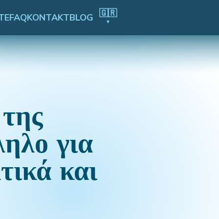
🇬🇷
TE
FAQ
KONTAKT
BLOG
▼
 της
ηλο για
τικά και