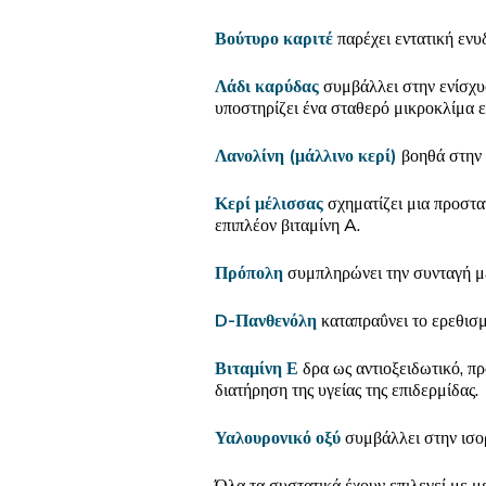
Βούτυρο καριτέ
παρέχει εντατική ενυ
Λάδι καρύδας
συμβάλλει στην ενίσχυσ
υποστηρίζει ένα σταθερό μικροκλίμα ε
Λανολίνη (μάλλινο κερί)
βοηθά στην 
Κερί μέλισσας
σχηματίζει μια προστατ
επιπλέον βιταμίνη A.
Πρόπολη
συμπληρώνει την συνταγή με
D-Πανθενόλη
καταπραΰνει το ερεθισμ
Βιταμίνη Ε
δρα ως αντιοξειδωτικό, πρ
διατήρηση της υγείας της επιδερμίδας.
Υαλουρονικό οξύ
συμβάλλει στην ισορ
Όλα τα συστατικά έχουν επιλεγεί με μ