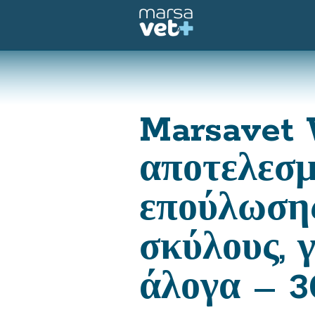
Marsavet
αποτελεσμ
επούλωσης
σκύλους, γ
άλογα – 3