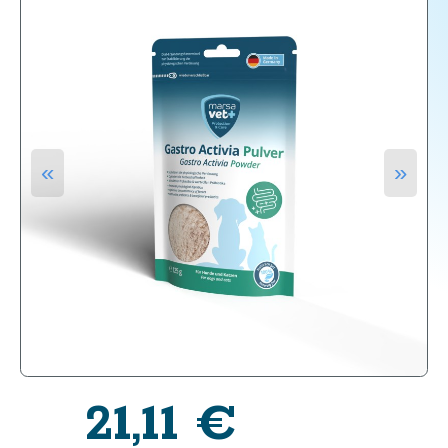
«
»
21,11
€